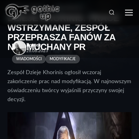
STRONA GŁÓWNA
>
WIADOMOŚCI
>
DZIEJE KHORINIS: PRACE
WSTRZYMANE, ZESPÓŁ
PRZEPRASZA FANÓW ZA
NADMUCHANY PR
Romek
28.08.2023
WIADOMOŚCI
MODYFIKACJE
Zespół Dzieje Khorinis ogłosił wczoraj
zakończenie prac nad modyfikacją. W najnowszym
oświadczeniu twórcy wyjaśnili przyczyny swojej
decyzji.