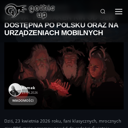
STRONA GŁÓWNA
>
WIADOMOŚCI
>
DROVA: FORSAKEN KIN OD DZIŚ
DOSTĘPNA PO POLSKU ORAZ NA
URZĄDZENIACH MOBILNYCH
Romek
23.04.2026
WIADOMOŚCI
Dziś, 23 kwietnia 2026 roku, fani klasycznych, mrocznych