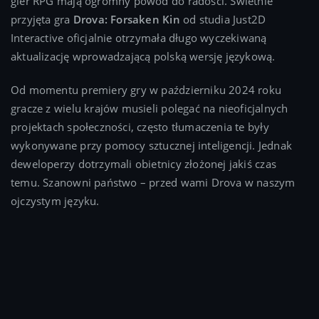
gier RPG mają ogromny powód do radości. Świetnie
przyjęta gra
Drova: Forsaken Kin
od studia Just2D
Interactive oficjalnie otrzymała długo wyczekiwaną
aktualizację wprowadzającą polską wersję językową.
Od momentu premiery gry w październiku 2024 roku
gracze z wielu krajów musieli polegać na nieoficjalnych
projektach społeczności, często tłumaczenia te były
wykonywane przy pomocy sztucznej inteligencji. Jednak
deweloperzy dotrzymali obietnicy złożonej jakiś czas
temu. Szanowni państwo – przed wami Drova w naszym
ojczystym języku.