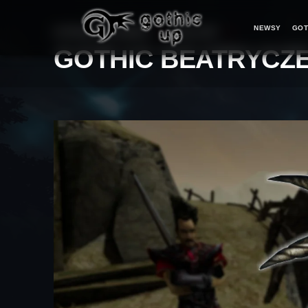
NEWSY
GOT
STRONA GŁÓWNA
>
FAN ART
>
GOTHIC BEATRYCZE