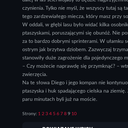
czynienia. Tylko nie myśl, że wszyscy tutaj są t
tego zardzewiałego miecza, który masz przy so
W oddali, w głębi lasu było widać kilka osobni
ptaszyskami, poruszającymi się obunóż. Nie pos
za to bardzo dobrymi sprinterami. W ułamku sek
ostrym jak brzytwa dziobem. Zazwyczaj trzymał
stanowiły duże zagrożenie dla pojedynczego m
– Czy możecie naprawdę się przymknąć? – wtr
zwierzęcia.
Na te słowa Diego i jego kompan nie kontynuow
ptaszyska i huk spadającego cielska na ziemię.
paru minutach byli już na moście.
Strony:
1
2
3
4
5
6
7
8
9
10