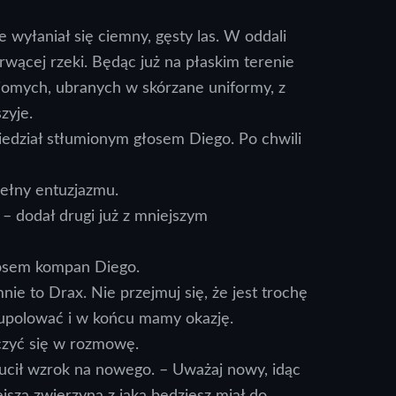
e wyłaniał się ciemny, gęsty las. W oddali
rwącej rzeki. Będąc już na płaskim terenie
ajomych, ubranych w skórzane uniformy, z
zyje.
edział stłumionym głosem Diego. Po chwili
pełny entuzjazmu.
 – dodał drugi już z mniejszym
osem kompan Diego.
nie to Drax. Nie przejmuj się, że jest trochę
upolować i w końcu mamy okazję.
ączyć się w rozmowę.
zucił wzrok na nowego. – Uważaj nowy, idąc
ejsza zwierzyna z jaką będziesz miał do