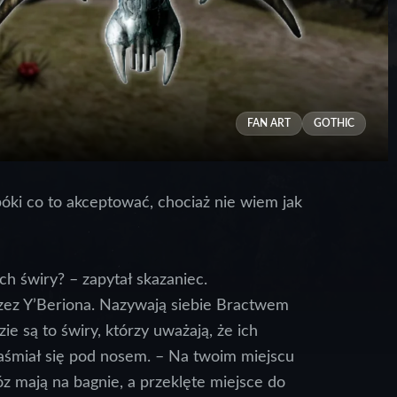
FAN ART
GOTHIC
óki co to akceptować, chociaż nie wiem jak
h świry? – zapytał skazaniec.
zez Y’Beriona. Nazywają siebie Bractwem
e są to świry, którzy uważają, że ich
aśmiał się pod nosem. – Na twoim miejscu
z mają na bagnie, a przeklęte miejsce do