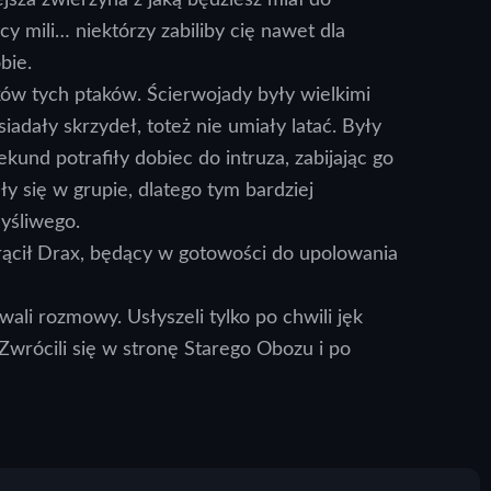
acy mili… niektórzy zabiliby cię nawet dla
bie.
ków tych ptaków. Ścierwojady były wielkimi
iadały skrzydeł, toteż nie umiały latać. Były
und potrafiły dobiec do intruza, zabijając go
y się w grupie, dlatego tym bardziej
yśliwego.
ącił Drax, będący w gotowości do upolowania
ali rozmowy. Usłyszeli tylko po chwili jęk
 Zwrócili się w stronę Starego Obozu i po