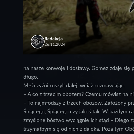
Redakcja
26.11.2024
na nasze konwoje i dostawy. Gomez zdaje się p
długo.
Mężczyźni ruszyli dalej, wciąż rozmawiając.
– A co z trzecim obozem? Czemu mówisz na nic
– To najmłodszy z trzech obozów. Założony pr
Śniącego, Śpiącego czy jakoś tak. W każdym razi
zmyślone bóstwo wyciągnie ich stąd – Diego z
trzymałbym się od nich z daleka. Poza tym Obó