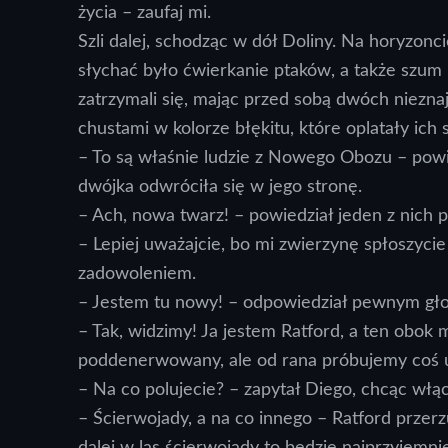
życia – zaufaj mi.
Szli dalej, schodząc w dół Doliny. Na horyzonci
słychać było ćwierkanie ptaków, a także szum 
zatrzymali się, mając przed sobą dwóch niezn
chustami w kolorze błękitu, które oplatały ich s
– To są właśnie ludzie z Nowego Obozu – powi
dwójka odwróciła się w jego stronę.
– Ach, nowa twarz! – powiedział jeden z nich 
– Lepiej uważajcie, bo mi zwierzynę spłoszycie
zadowoleniem.
– Jestem tu nowy! – odpowiedział pewnym gł
– Tak, widzimy! Ja jestem Ratford, a ten obok m
poddenerwowany, ale od rana próbujemy coś 
– Na co polujecie? – zapytał Diego, chcąc wł
– Ścierwojady, a na co innego – Ratford przer
dalej w las ścierwojady to będzie najprzyjemni