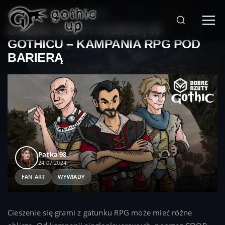
STRONA GŁÓWNA
>
FAN ART
>
DOBRE RZUTY KOŚCIĄ W
GOTHICU – KAMPANIA RPG POD
BARIERĄ
Patka 98
24.07.2024
FAN ART
WYWIADY
Cieszenie się grami z gatunku RPG może mieć różne