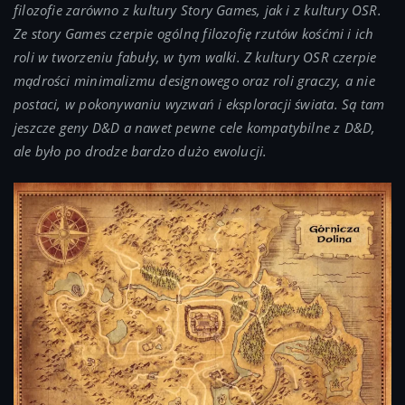
filozofie zarówno z kultury Story Games, jak i z kultury OSR.
Ze story Games czerpie ogólną filozofię rzutów kośćmi i ich
roli w tworzeniu fabuły, w tym walki. Z kultury OSR czerpie
mądrości minimalizmu designowego oraz roli graczy, a nie
postaci, w pokonywaniu wyzwań i eksploracji świata. Są tam
jeszcze geny D&D a nawet pewne cele kompatybilne z D&D,
ale było po drodze bardzo dużo ewolucji.