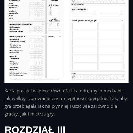
Karta postaci wspiera również kilka odrębnych mechanik
jak walkę, czarowanie czy umiejętności specjalne. Tak, aby
gra przebiegała jak najpłynniej i uczciwie zarówno dla
graczy, jak i mistrza gry.
ROZDZIAŁ III