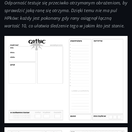
Odporność testuje się przeciwko otrzymanym obrażeniom, by
sprawdzić jaką ranę się otrzyma. Dzięki temu nie ma pul
HPków: każdy jest pokonany gdy rany osiągnął łączną
wartość 10, co ułatwia śledzenie tego w jakim kto jest stanie.