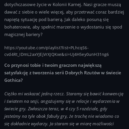
dotychczasowe życie w Kolonii Karnej. Nasi gracze muszą
dawać z siebie o wiele więcej, aby przetrwać coraz bardziej
napiętą sytuację pod barierą. Jak daleko posuną się
bohaterowie, aby spełnić marzenie o wydostaniu się spod
magicznej bariery?
https://youtube.com/playlist?list=PLhcqS6-
cvd4Rt_IDmL2axYJEjVrXJQKxe&si=UJ4H5ey0unH31ng6
Co przynosi tobie i twoim graczom największą
satysfakcję z tworzenia serii Dobrych Rzutów w świecie
Gothica?
Ciężko mi wskazać jedną rzecz. Staramy się bawić konwencją
i światem na sesji, angażujemy się w relacje i wydarzenia w
świecie gry. Zwłaszcza teraz, w 4 czy 5 rozdziale, gdy
jesteśmy na tyle obok fabuły gry, że trochę nie wiadomo co
się dokładnie wydarzy. Ja staram się w miarę możliwości