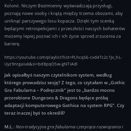
Kolonii. Niczym Bezimienny wyświadczają przysługi,
poznają nowe osoby i krążą między trzema obozami, aby
uniknąć parszywego losu kopacza. Dzięki tym scenką
będącymi retrospekcjami z przeszłości naszych bohaterów
możemy lepiej poznać ich i ich życie sprzed zrzucenia za
barierę.
https://youtube.com/playlist?list=PLhcqS6-cvd4Tc2c1Jv_hL-
Uyz9nrgaiuk&si=bd8pqO5w-gNTiAdl
Jak opisałbyś naszym czytelnikom system, według
którego prowadzisz sesję? Z tego, co czytałam w „Gothic
Gra Fabularna – Podręcznik” jest to „bardzo mocno
przerobione Dungeons & Dragons będące próbą
adaptacji komputerowego Gothica na system RPG”. Czy
teraz inaczej byś to określił?
M.L
.:
Neo-tradycyjna gra fabularna czerpiąca rozwiązania i