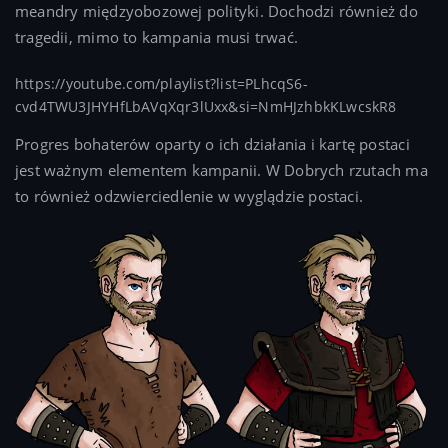
meandry międzyobozowej polityki. Dochodzi również do
tragedii, mimo to kampania musi trwać.
https://youtube.com/playlist?list=PLhcqS6-
cvd4TWU3JHYHfLbAVqXqr3lUxx&si=NmHJzhbkKLwcskR8
Progres bohaterów oparty o ich działania i kartę postaci
jest ważnym elementem kampanii. W Dobrych rzutach ma
to również odzwierciedlenie w wyglądzie postaci.