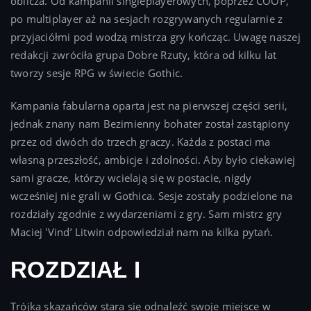
oblicza. Od kampanii singleplayerowych, poprzez COOP,
po multiplayer aż na sesjach rozgrywanych regularnie z
przyjaciółmi pod wodzą mistrza gry kończąc. Uwagę naszej
redakcji zwróciła grupa Dobre Rzuty, która od kilku lat
tworzy sesje RPG w świecie Gothic.
Kampania fabularna oparta jest na pierwszej części serii,
jednak znany nam Bezimienny bohater został zastąpiony
przez od dwóch do trzech graczy. Każda z postaci ma
własną przeszłość, ambicje i zdolności. Aby było ciekawiej
sami gracze, którzy wcielają się w postacie, nigdy
wcześniej nie grali w Gothica. Sesje zostały podzielone na
rozdziały zgodnie z wydarzeniami z gry. Sam mistrz gry
Maciej 'Vind’ Litwin odpowiedział nam na kilka pytań.
ROZDZIAŁ I
Trójka skazańców stara się odnaleźć swoje miejsce w