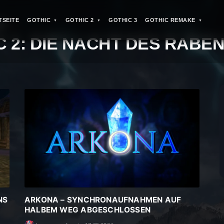
TSEITE
GOTHIC
GOTHIC 2
GOTHIC 3
GOTHIC REMAKE
IC
>
C 2: DIE NACHT DES RABE
NS
ARKONA – SYNCHRONAUFNAHMEN AUF
HALBEM WEG ABGESCHLOSSEN