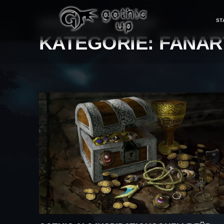
ST
STRONA GŁÓWNA
>
FANART
>
KATEGORIE:
FANAR